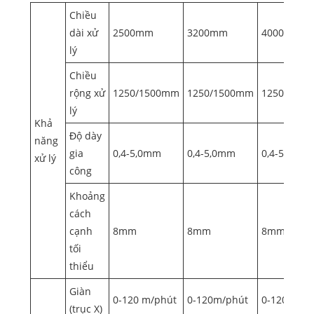
chữ V tốc độ cao ngang CNC
Chiều
dài xử
2500mm
3200mm
4000mm
lý
Chiều
rộng xử
1250/1500mm
1250/1500mm
1250/150
lý
Khả
Độ dày
năng
gia
0,4-5,0mm
0,4-5,0mm
0,4-50mm
xử lý
công
Khoảng
cách
cạnh
8mm
8mm
8mm
tối
thiểu
Giàn
0-120 m/phút
0-120m/phút
0-120 m/p
(trục X)