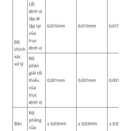
Lỗi
định vị
lặp đi
lặp lại
0,015mm
0,015mm
0,015mm
của
trục
Độ
định vị
chính
xác
Độ
xử lý
phân
giải tối
thiểu
0,001mm
0,001mm
0,001mm
của
trục
định vị
Độ
phẳng
Bàn
± 0,03mm
± 0,03mm
± 0,03mm
của