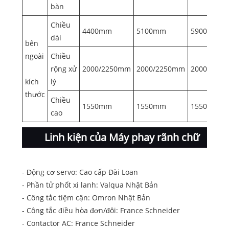
bàn
Chiều
4400mm
5100mm
5900mm
dài
bên
ngoài
Chiều
rộng xử
2000/2250mm
2000/2250mm
2000/225
kích
lý
thước
Chiều
1550mm
1550mm
1550mm
cao
Linh kiện của Máy phay rãnh chữ
V tốc độ cao ngang CNC
- Động cơ servo: Cao cấp Đài Loan
- Phần tử phốt xi lanh: Valqua Nhật Bản
- Công tắc tiệm cận: Omron Nhật Bản
- Công tắc điều hòa đơn/đôi: France Schneider
- Contactor AC: France Schneider